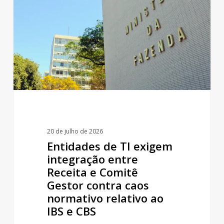
exigem
integração
entre
Receita
e
Comitê
Gestor
contra
20 de julho de 2026
caos
Entidades de TI exigem
normativo
integração entre
Receita e Comitê
relativo
Gestor contra caos
ao
normativo relativo ao
IBS
IBS e CBS
e