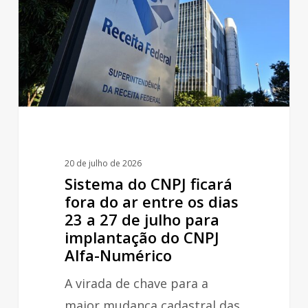
ficará
fora
do
ar
entre
os
dias
23
20 de julho de 2026
a
Sistema do CNPJ ficará
27
fora do ar entre os dias
23 a 27 de julho para
de
implantação do CNPJ
julho
Alfa-Numérico
para
A virada de chave para a
implantação
maior mudança cadastral das