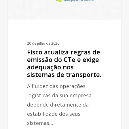
CTe
e
exige
adequação
nos
20 de julho de 2026
sistemas
Fisco atualiza regras de
de
emissão do CTe e exige
adequação nos
transporte.
sistemas de transporte.
A fluidez das operações
logísticas da sua empresa
depende diretamente da
estabilidade dos seus
sistemas…