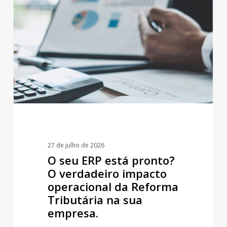
ERP
está
pronto?
O
verdadeiro
impacto
operacional
da
Reforma
27 de julho de 2026
Tributária
O seu ERP está pronto?
na
O verdadeiro impacto
operacional da Reforma
sua
Tributária na sua
empresa.
empresa.