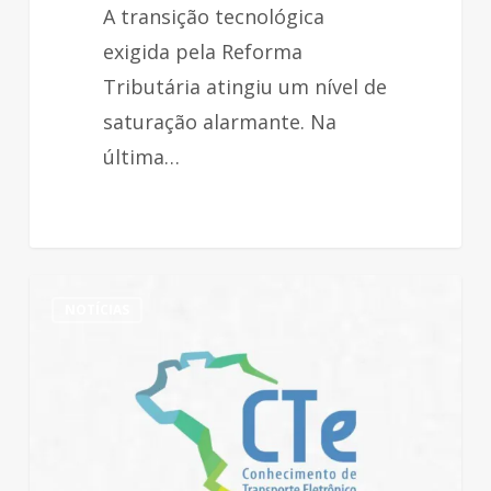
A transição tecnológica
CBS
exigida pela Reforma
Tributária atingiu um nível de
saturação alarmante. Na
última…
Fisco
NOTÍCIAS
atualiza
regras
de
emissão
do