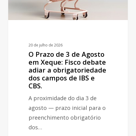
em
Xeque:
Fisco
debate
adiar
20 de julho de 2026
a
O Prazo de 3 de Agosto
obrigatoriedade
em Xeque: Fisco debate
adiar a obrigatoriedade
dos
dos campos de IBS e
campos
CBS.
de
A proximidade do dia 3 de
IBS
agosto — prazo inicial para o
e
preenchimento obrigatório
CBS.
dos…