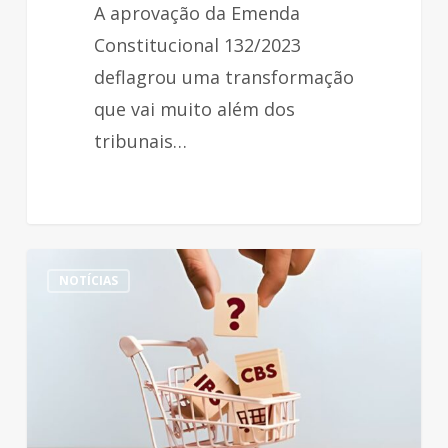
A aprovação da Emenda
Constitucional 132/2023
deflagrou uma transformação
que vai muito além dos
tribunais…
O
NOTÍCIAS
Prazo
de
3
de
Agosto