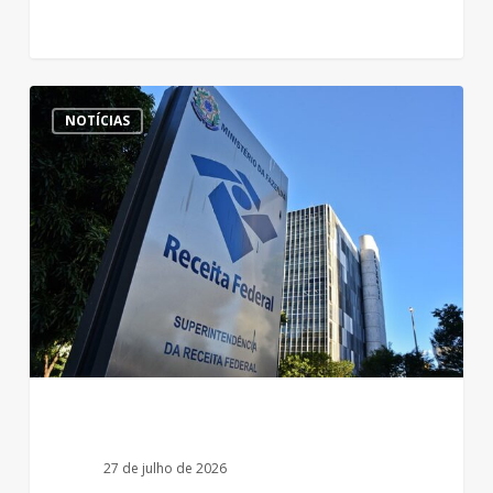
Fisco
NOTÍCIAS
avança
com
os
testes
da
nova
obrigação
acessória
de
Declaração
27 de julho de 2026
de