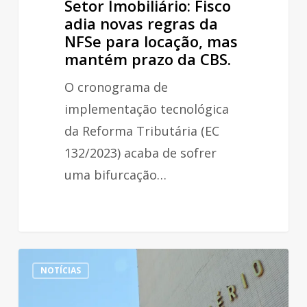
Setor Imobiliário: Fisco
prazo
adia novas regras da
NFSe para locação, mas
da
mantém prazo da CBS.
CBS.
O cronograma de
implementação tecnológica
da Reforma Tributária (EC
132/2023) acaba de sofrer
uma bifurcação…
Entidades
NOTÍCIAS
de
TI