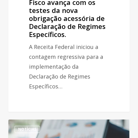
Fisco avança com os
Regimes
testes da nova
obrigação acessória de
Específicos.
Declaração de Regimes
Específicos.
A Receita Federal iniciou a
contagem regressiva para a
implementação da
Declaração de Regimes
Específicos…
O
NOTÍCIAS
seu