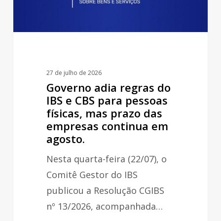
CBS
para
pessoas
físicas,
mas
27 de julho de 2026
prazo
Governo adia regras do
das
IBS e CBS para pessoas
físicas, mas prazo das
empresas
empresas continua em
continua
agosto.
em
Nesta quarta-feira (22/07), o
agosto.
Comitê Gestor do IBS
publicou a Resolução CGIBS
nº 13/2026, acompanhada…