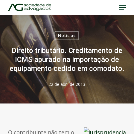
Menu
Skip
to
Close
main
Menu
content
Notícias
Direito tributário. Creditamento de
ICMS apurado na importação de
equipamento cedido em comodato.
22 de abril de 2013
O contribuinte não tem o