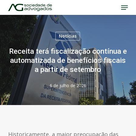
Menu
Skip
to
Close
main
Menu
content
Notícias
Receita terá fiscalização contínua e
automatizada de benefícios fiscais
a partir de setembro
6 de julho de 2026
Historicamente, a maior preocupação das