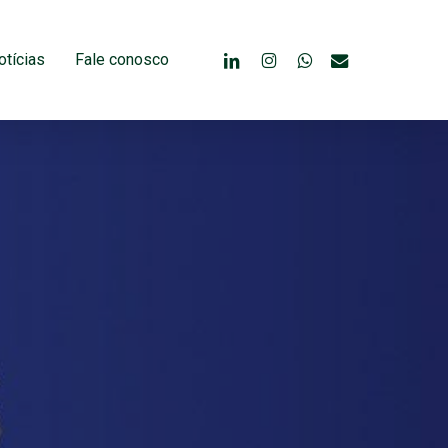
linkedin
instagram
whatsapp
email
otícias
Fale conosco