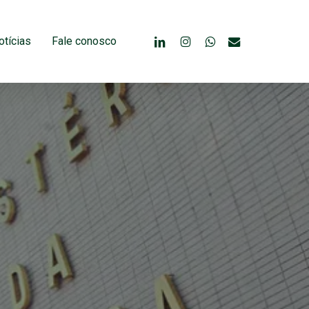
linkedin
instagram
whatsapp
email
otícias
Fale conosco