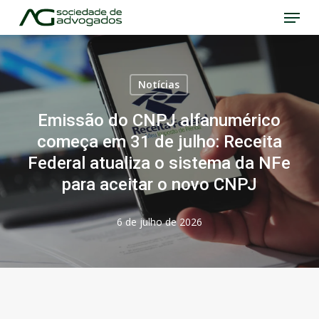
Menu
Skip
to
Close
main
Menu
content
Notícias
Emissão do CNPJ alfanumérico
começa em 31 de julho: Receita
Federal atualiza o sistema da NFe
para aceitar o novo CNPJ
6 de julho de 2026