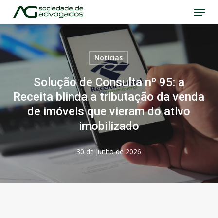
Menu
Skip
to
Close
main
Menu
content
Notícias
Solução de Consulta nº 95: a
Receita blinda a tributação da venda
de imóveis que vieram do ativo
imobilizado
30 de junho de 2026