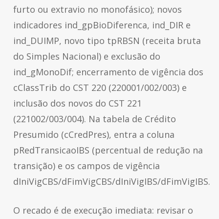
furto ou extravio no monofásico); novos
indicadores ind_gpBioDiferenca, ind_DIR e
ind_DUIMP, novo tipo tpRBSN (receita bruta
do Simples Nacional) e exclusão do
ind_gMonoDif; encerramento de vigência dos
cClassTrib do CST 220 (220001/002/003) e
inclusão dos novos do CST 221
(221002/003/004). Na tabela de Crédito
Presumido (cCredPres), entra a coluna
pRedTransicaoIBS (percentual de redução na
transição) e os campos de vigência
dIniVigCBS/dFimVigCBS/dIniVigIBS/dFimVigIBS.
O recado é de execução imediata: revisar o