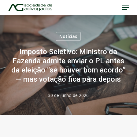
Menu
Skip
to
Close
main
Menu
content
Notícias
Imposto Seletivo: Ministro da
Fazenda admite enviar o PL antes
da eleição “se houver bom acordo”
— mas votação fica para depois
30 de junho de 2026