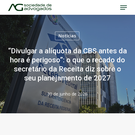
Menu
Skip
to
Close
main
Menu
content
Notícias
“Divulgar a alíquota da CBS antes da
hora é perigoso”: o que o recado do
secretário da Receita diz sobre o
seu planejamento de 2027
30 de junho de 2026