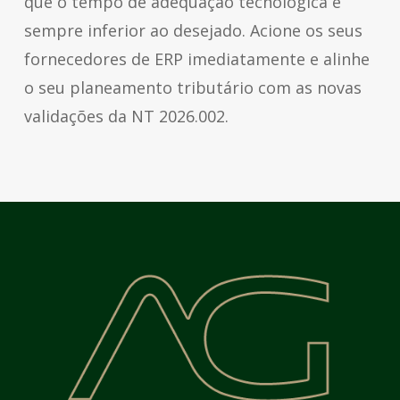
que o tempo de adequação tecnológica é
sempre inferior ao desejado. Acione os seus
fornecedores de ERP imediatamente e alinhe
o seu planeamento tributário com as novas
validações da NT 2026.002.