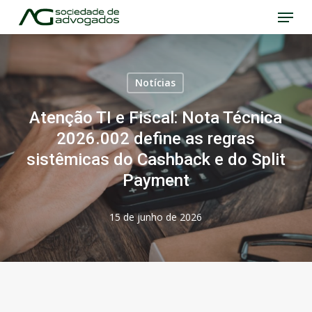
Menu
Skip
to
Close
main
Menu
content
Notícias
Atenção TI e Fiscal: Nota Técnica
2026.002 define as regras
sistêmicas do Cashback e do Split
Payment
15 de junho de 2026