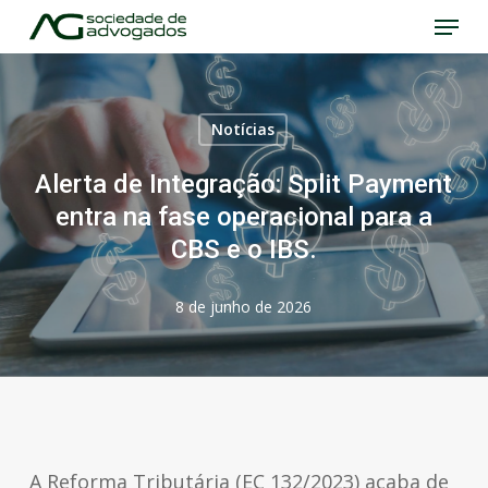
Menu
Skip
to
Close
main
Menu
content
Notícias
Alerta de Integração: Split Payment
entra na fase operacional para a
CBS e o IBS.
8 de junho de 2026
A Reforma Tributária (EC 132/2023) acaba de