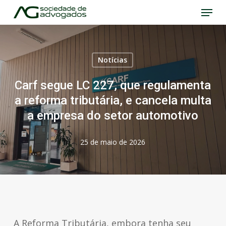
Menu
Skip
to
Close
main
Menu
content
Notícias
Carf segue LC 227, que regulamenta
a reforma tributária, e cancela multa
a empresa do setor automotivo
25 de maio de 2026
A Reforma Tributária, embora tenha seu