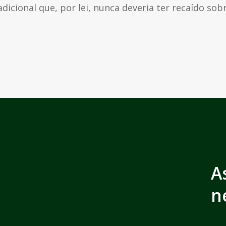
cional que, por lei, nunca deveria ter recaído sobre
A
n