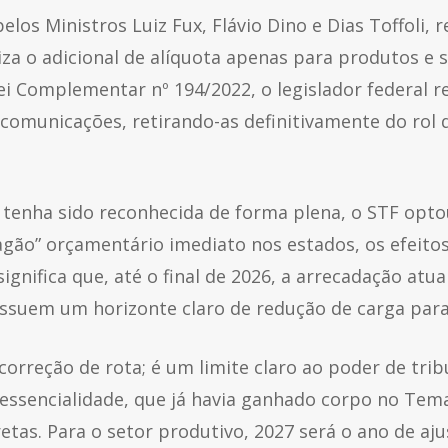
elos Ministros Luiz Fux, Flávio Dino e Dias Toffoli, r
iza o adicional de alíquota apenas para produtos e 
ei Complementar nº 194/2022, o legislador federal
 comunicações, retirando-as definitivamente do rol d
e tenha sido reconhecida de forma plena, o STF op
agão” orçamentário imediato nos estados, os efeito
 significa que, até o final de 2026, a arrecadação atu
suem um horizonte claro de redução de carga para 
orreção de rota; é um limite claro ao poder de tri
da essencialidade, que já havia ganhado corpo no Tem
etas. Para o setor produtivo, 2027 será o ano de aju