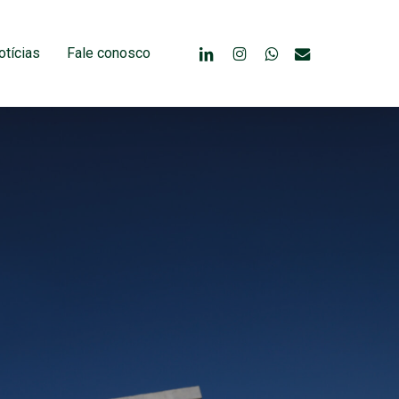
linkedin
instagram
whatsapp
email
otícias
Fale conosco