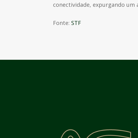
conectividade, expurgando um adi
Fonte:
STF