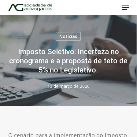
Menu
Skip
to
Close
main
Menu
content
Notícias
Imposto Seletivo: Incerteza no
cronograma e a proposta de teto de
5% no Legislativo.
13 de março de 2026
O cenário para a implementação do Imposto