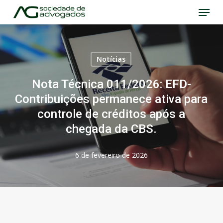
Menu
Skip
to
Close
main
Menu
content
Notícias
Nota Técnica 011/2026: EFD-
Contribuições permanece ativa para
controle de créditos após a
chegada da CBS.
6 de fevereiro de 2026