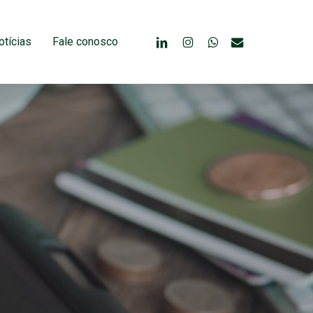
linkedin
instagram
whatsapp
email
otícias
Fale conosco