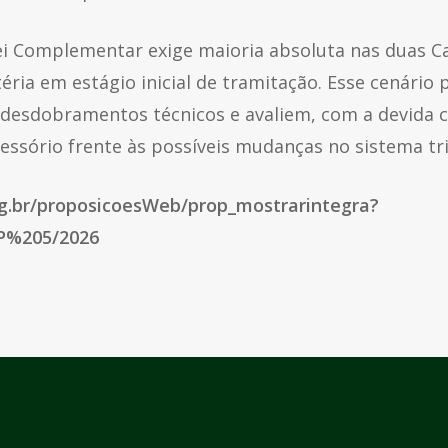
ei Complementar exige maioria absoluta nas duas Ca
téria em estágio inicial de tramitação. Esse cenári
desdobramentos técnicos e avaliem, com a devida cau
essório frente às possíveis mudanças no sistema tri
eg.br/proposicoesWeb/prop_mostrarintegra?
P%205/2026