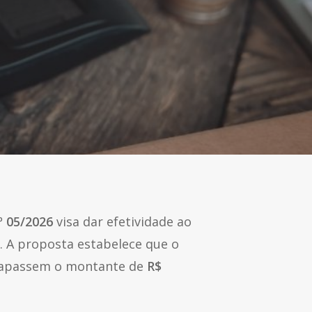
º 05/2026
visa dar efetividade ao
s. A proposta estabelece que o
ltrapassem o montante de
R$