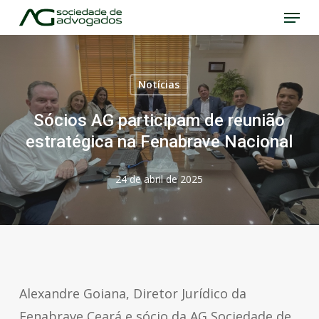
Menu
Skip
to
Close
main
Menu
content
Notícias
Sócios AG participam de reunião
estratégica na Fenabrave Nacional
24 de abril de 2025
Alexandre Goiana, Diretor Jurídico da
Fenabrave Ceará e sócio da AG Sociedade de