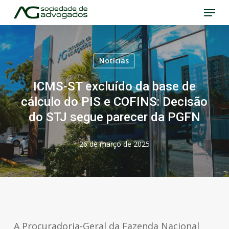
Menu
Skip
to
Close
main
Menu
content
Notícias
ICMS-ST excluído da base de
cálculo do PIS e COFINS: Decisão
do STJ segue parecer da PGFN
26 de março de 2025
A Procuradoria-Geral da Fazenda Nacional