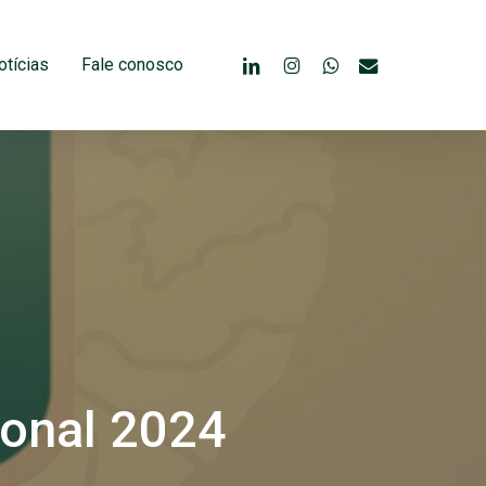
linkedin
instagram
whatsapp
email
otícias
Fale conosco
ional 2024