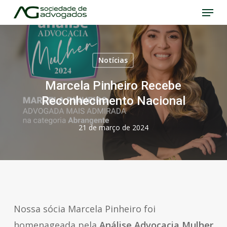
Menu
Skip
to
Close
main
Menu
content
Notícias
Marcela Pinheiro Recebe
Reconhecimento Nacional
21 de março de 2024
Nossa sócia Marcela Pinheiro foi
homenageada pela
Análise Advocacia Mulher