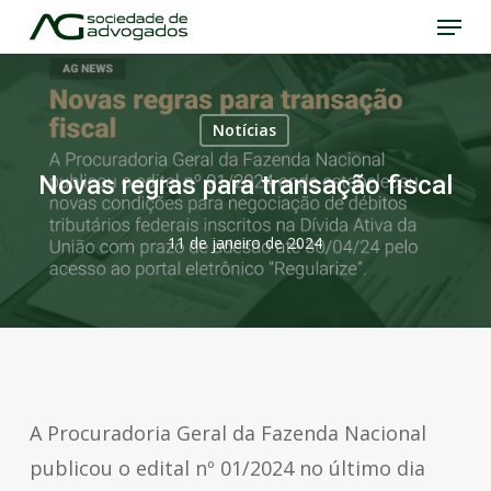
Menu
Skip
to
Close
main
Menu
content
Notícias
Novas regras para transação fiscal
11 de janeiro de 2024
A Procuradoria Geral da Fazenda Nacional
publicou o edital nº 01/2024 no último dia