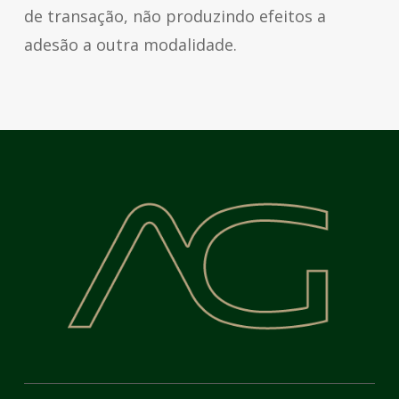
de transação, não produzindo efeitos a
adesão a outra modalidade.