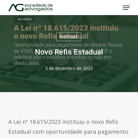
Menu
Skip
to
Close
main
Menu
content
Notícias
Novo Refis Estadual
5 de dezembro de 2023
A Lei nº 18.615/2023 instituiu o novo Refis
Estadual com oportunidade para pagamento