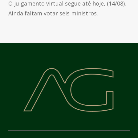
O julgamento virtual segue até hoje, (14/08).
Ainda faltam votar seis ministros.