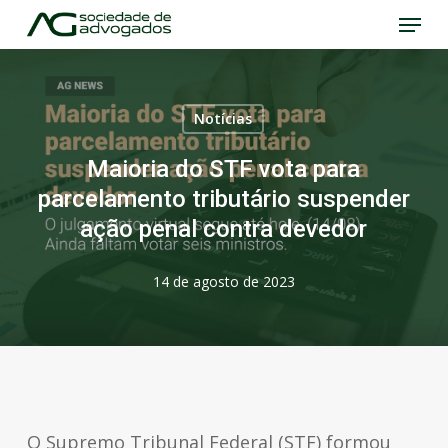
Menu
Skip
to
Close
main
Menu
content
Notícias
Maioria do STF vota para
parcelamento tributário suspender
ação penal contra devedor
14 de agosto de 2023
O Supremo Tribunal Federal (STF) formou