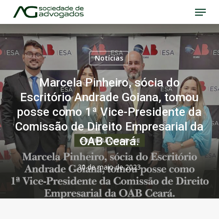
Menu
Skip
to
Close
main
Menu
content
Notícias
Marcela Pinheiro, sócia do
Escritório Andrade Goiana, tomou
posse como 1ª Vice-Presidente da
Comissão de Direito Empresarial da
OAB Ceará.
30 de maio de 2023