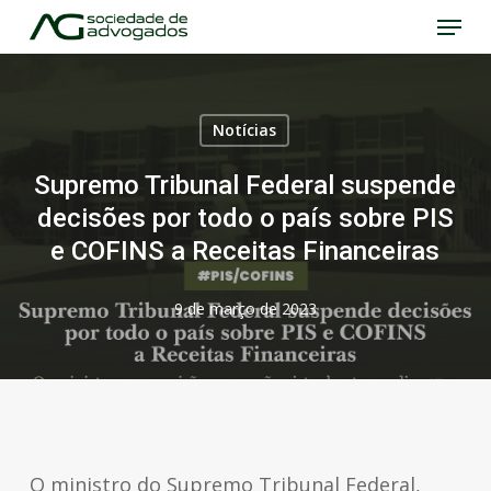
Menu
Skip
to
Close
main
Menu
content
Notícias
Supremo Tribunal Federal suspende
decisões por todo o país sobre PIS
e COFINS a Receitas Financeiras
9 de março de 2023
O ministro do Supremo Tribunal Federal,