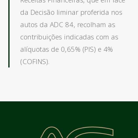
da Decisão liminar proferida nos
autos da ADC 84, recolham as
contribuições indicadas com as
alíquotas de 0,65% (PIS) e 4%
(COFINS).