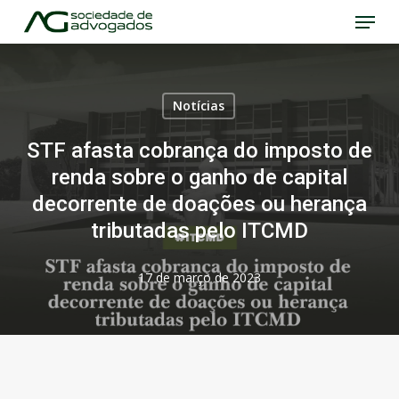
Menu
Skip
to
Close
main
Menu
content
Notícias
STF afasta cobrança do imposto de
renda sobre o ganho de capital
decorrente de doações ou herança
tributadas pelo ITCMD
17 de março de 2023