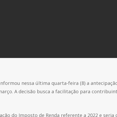
 informou nessa última quarta-feira (8) a antecipa
março. A decisão busca a facilitação para contribuin
ação do Imposto de Renda referente a 2022 e seria 