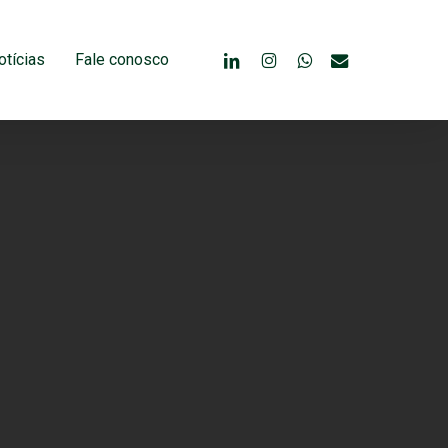
linkedin
instagram
whatsapp
email
otícias
Fale conosco