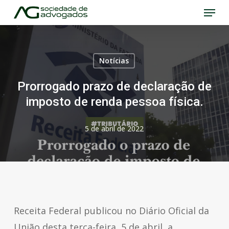
Menu
Skip
to
Close
main
Menu
content
Notícias
Prorrogado prazo de declaração de
imposto de renda pessoa física.
5 de abril de 2022
Receita Federal publicou no Diário Oficial da
União desta terça-feira, 5 de abril, a