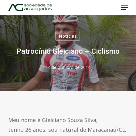
Menu
Skip
to
Close
main
Menu
content
Notícias
Patrocínio Gleiciano – Ciclismo
14 de outubro de 2014
Meu nome é Gleiciano Souza Silva,
tenho 26 anos, sou natural de Maracanaú/CE.