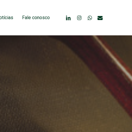
linkedin
instagram
whatsapp
email
otícias
Fale conosco