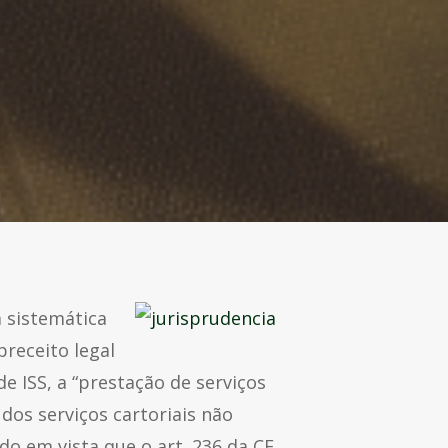
a sistemática
preceito legal
 ISS, a “prestação de serviços
dos serviços cartoriais não
do em vista que o art. 236 da CF