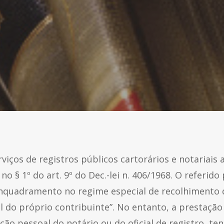
viços de registros públicos cartorários e notariais 
o § 1º do art. 9º do Dec.-lei n. 406/1968. O referido 
quadramento no regime especial de recolhimento de
 do próprio contribuinte”. No entanto, a prestação 
ão pessoal do notário ou do oficial de registro, ten