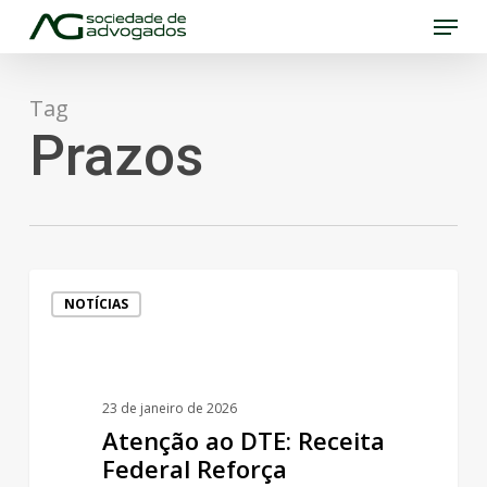
Menu
Skip
to
Close
main
Menu
Tag
content
Prazos
Atenção
NOTÍCIAS
ao
DTE:
Receita
23 de janeiro de 2026
Federal
Atenção ao DTE: Receita
Reforça
Federal Reforça