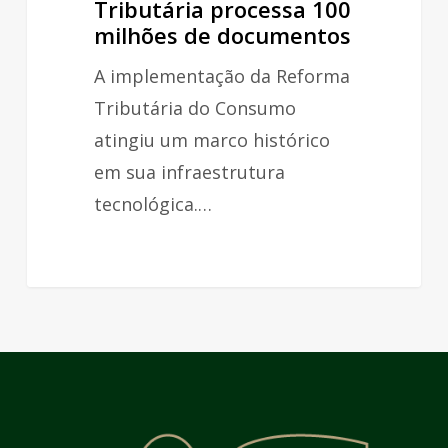
Tributária processa 100
processa
milhões de documentos
100
milhões
A implementação da Reforma
de
Tributária do Consumo
documentos
atingiu um marco histórico
em sua infraestrutura
tecnológica.…