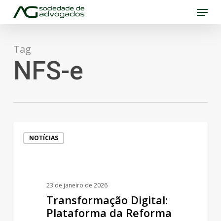
Menu
Skip
to
Close
main
Menu
Tag
content
NFS-e
Transformação
NOTÍCIAS
Digital:
Plataforma
da
23 de janeiro de 2026
Reforma
Transformação Digital:
Tributária
Plataforma da Reforma