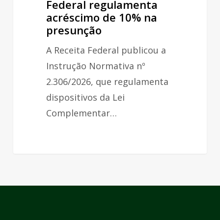
Federal regulamenta
regulamenta
acréscimo de 10% na
acréscimo
presunção
de
A Receita Federal publicou a
10%
Instrução Normativa nº
na
2.306/2026, que regulamenta
presunção
dispositivos da Lei
Complementar…