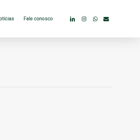
linkedin
instagram
whatsapp
email
otícias
Fale conosco