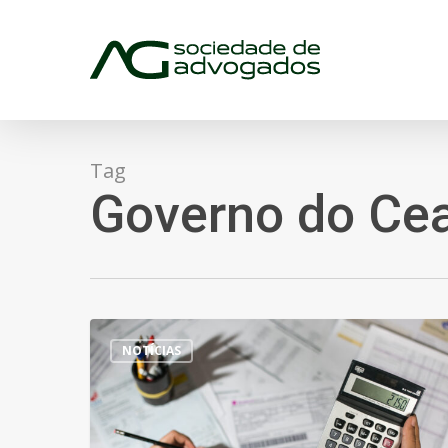
Skip
to
main
content
Tag
Governo do Ce
REFIS
NOTÍCIAS
Ceará
2025:
Regularize