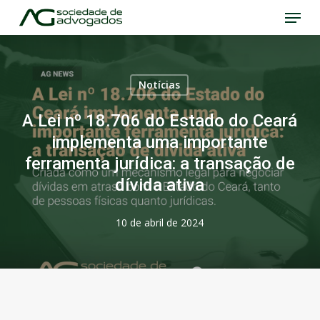
Menu
Skip
to
Close
main
Menu
content
Notícias
A Lei nº 18.706 do Estado do Ceará
implementa uma importante
ferramenta jurídica: a transação de
dívida ativa
10 de abril de 2024