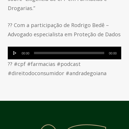
Drogarias.”
?? Com a participação de Rodrigo Bedê –
Advogado especialista em Proteção de Dados
Tocador
00:00
00:00
de
?? #cpf #farmacias #podcast
áudio
#direitodoconsumidor #andradegoiana