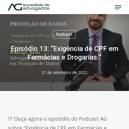
Menu
Skip
to
Close
main
Menu
content
Podcast
Episódio 13: “Exigência de CPF em
Farmácias e Drogarias.”
21 de setembro de 2022
?? Ouça agora o episódio do Podcast AG
sobre “Exigência de CPF em Farmácias e