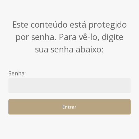
Skip
to
Close
Este conteúdo está protegido
main
Menu
content
por senha. Para vê-lo, digite
sua senha abaixo:
Senha: